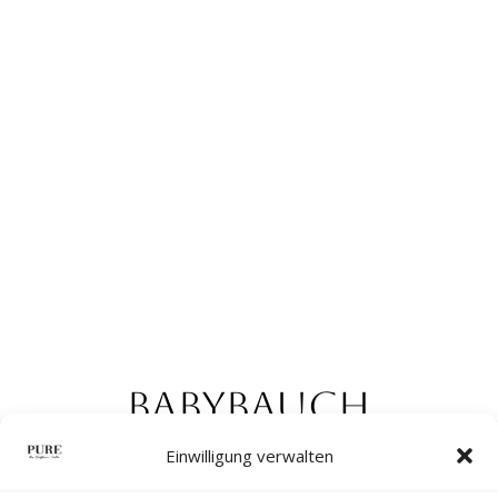
BABYBAUCH
SHOOTING IN
Einwilligung verwalten