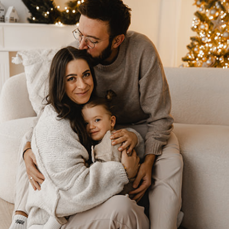
SAISONALE
FAMILIENBILDER
Alle 2-3 Monate biete ich sogenannte Minishootings an
einem Tag am Wochenende an. Die Familienshootings
sind dann kürzer als meine üblichen Shootings, was
perfekt auf die Kinder abgestimmt ist.
FAQ ZU DEN
MINISHOOTINGS