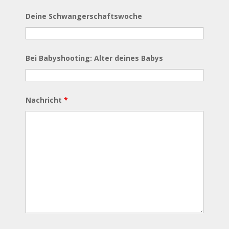
Auf Instagram ansehen
STANDORT
Südpromenade 15, 41812 Erkelenz
E-MAIL
anfrage@kathrinfilla.com
Impressum
|
Datenschutz
G-F1D58F1PS7