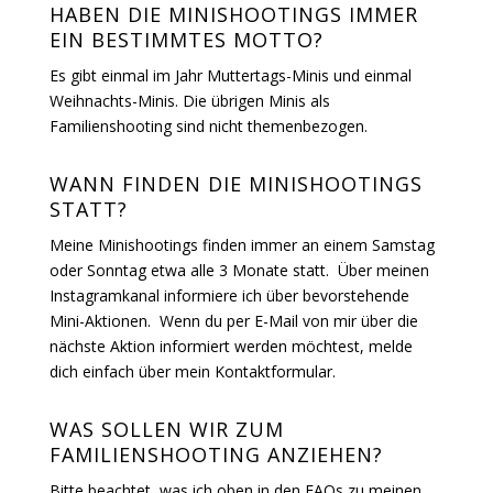
buchen, da diese länger dauern und dein Kind/deine
Kinder mehr Zeit haben, sich an mich und mein Studio
zu gewöhnen.
1
2
3
4
5
DAS IST DEIN
MOMENT.