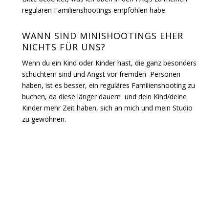
Wenn dich meine Bildsprache berührt, freue ich mich,
dich kennenzulernen.
Felder mit einem
*
sind Pflichtfelder
Vorname
*
Nachname
*
E-Mail
*
Art des Shootings
*