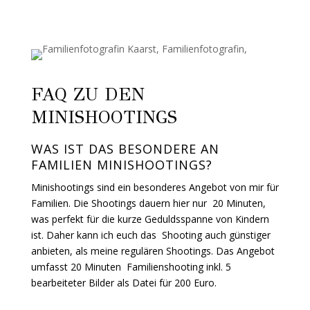
STATT?
Meine Minishootings finden immer an einem Samstag
oder Sonntag etwa alle 3 Monate statt. Über meinen
Instagramkanal informiere ich über bevorstehende
Mini-Aktionen. Wenn du per E-Mail von mir über die
nächste Aktion informiert werden möchtest, melde
dich einfach über mein Kontaktformular.
WAS SOLLEN WIR ZUM
FAMILIENSHOOTING ANZIEHEN?
Bitte beachtet, was ich oben in den FAQs zu meinen
regulären Familienshootings empfohlen habe.
WANN SIND MINISHOOTINGS EHER
NICHTS FÜR UNS?
Wenn du ein Kind oder Kinder hast, die ganz besonders
schüchtern sind und Angst vor fremden Personen
haben, ist es besser, ein reguläres Familienshooting zu