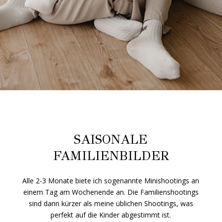
WAS IST DAS BESONDERE AN
FAMILIEN MINISHOOTINGS?
Minishootings sind ein besonderes Angebot von mir für
Familien. Die Shootings dauern hier nur 20 Minuten,
was perfekt für die kurze Geduldsspanne von Kindern
ist. Daher kann ich euch das Shooting auch günstiger
anbieten, als meine regulären Shootings. Das Angebot
umfasst 20 Minuten Familienshooting inkl. 5
bearbeiteter Bilder als Datei für 200 Euro.
HABEN DIE MINISHOOTINGS IMMER
EIN BESTIMMTES MOTTO?
Es gibt einmal im Jahr Muttertags-Minis und einmal
Weihnachts-Minis. Die übrigen Minis als
Familienshooting sind nicht themenbezogen.
WANN FINDEN DIE MINISHOOTINGS