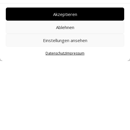
Akzeptieren
Ablehnen
Einstellungen ansehen
Datenschutz
Impressum
WARUM EIN
BABYBAUCHSHOOTING
SO BESONDERS IST
KATHRIN FILLA • BABYBAUCHFOTOGRAFIN IN